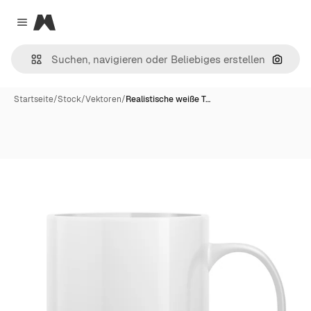
Magnific
Close menu
Nach B
Startseite
/
Stock
/
Vektoren
/
Realistische weiße T…