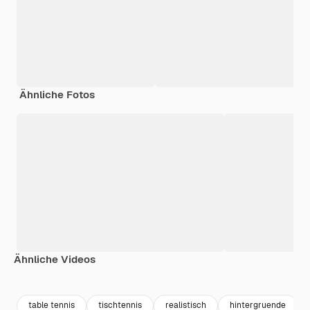
Ähnliche Fotos
Ähnliche Videos
Premium
Premium
Premium
Premium
table tennis
tischtennis
realistisch
hintergruende