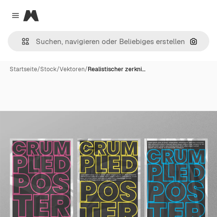
Magnific
Close menu
Nach B
Startseite
/
Stock
/
Vektoren
/
Realistischer zerkni…