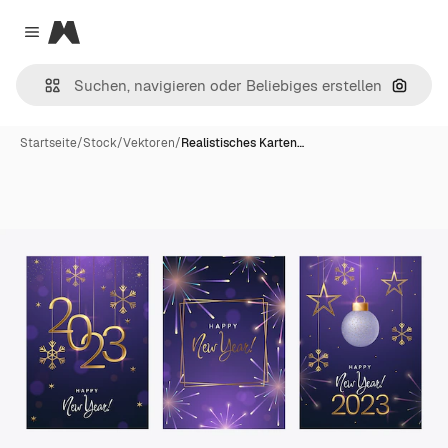
Magnific
Close menu
Nach B
Startseite
/
Stock
/
Vektoren
/
Realistisches Karten…