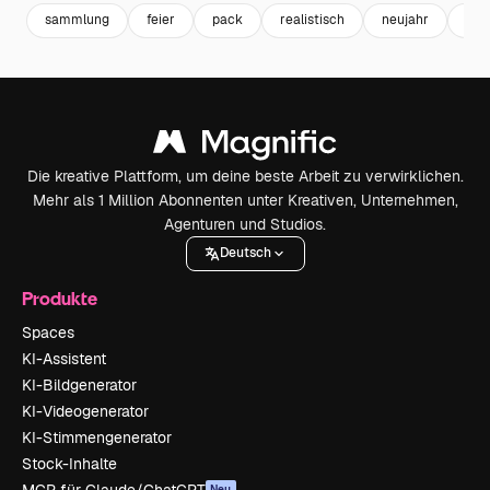
sammlung
feier
pack
realistisch
neujahr
cel
Die kreative Plattform, um deine beste Arbeit zu verwirklichen.
Mehr als 1 Million Abonnenten unter Kreativen, Unternehmen,
Agenturen und Studios.
Deutsch
Produkte
Spaces
KI-Assistent
KI-Bildgenerator
KI-Videogenerator
KI-Stimmengenerator
Stock-Inhalte
MCP für Claude/ChatGPT
Neu