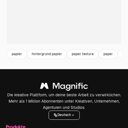
papier
hintergrund papier
paper texture
paper
pap
Die kreative Plattform, um deine beste Arbeit zu verwirklichen.
Mehr als 1 Million Abonnenten unter Kreativen, Unternehmen,
Agenturen und Studios.
Deutsch
Produkte