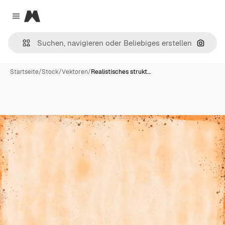
Magnific
Close menu
Nach B
Startseite
/
Stock
/
Vektoren
/
Realistisches strukt…