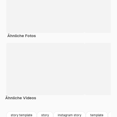
Ähnliche Fotos
Ähnliche Videos
Premium
Premium
Generiert von KI
story template
story
instagram story
template
in