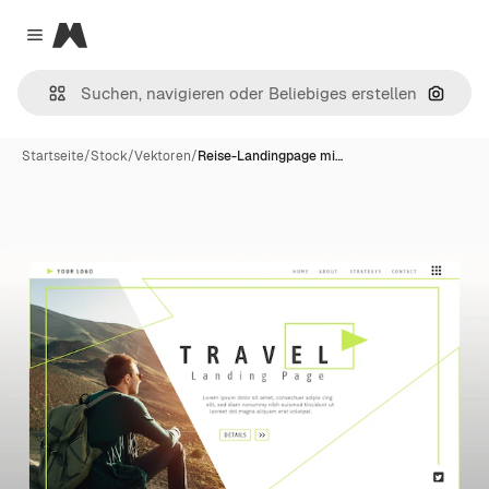
Magnific
Close menu
Nach B
Startseite
/
Stock
/
Vektoren
/
Reise-Landingpage mi…