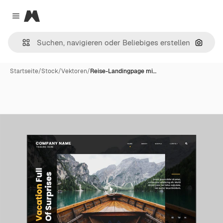
Magnific
Close menu
Nach B
Startseite
/
Stock
/
Vektoren
/
Reise-Landingpage mi…