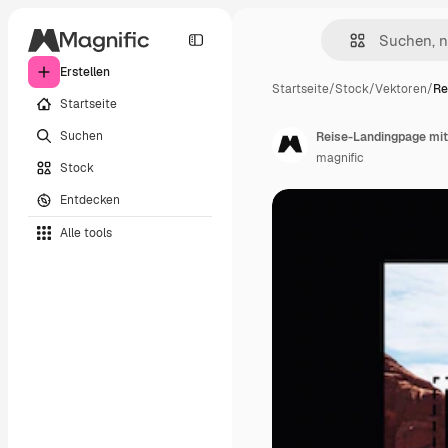
Erstellen
Startseite
/
Stock
/
Vektoren
/
Re
Startseite
Suchen
Reise-Landingpage mit
magnific
Stock
Entdecken
Alle tools