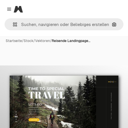
Magnific
Close menu
Nach B
Startseite
/
Stock
/
Vektoren
/
Reisende Landingpage…