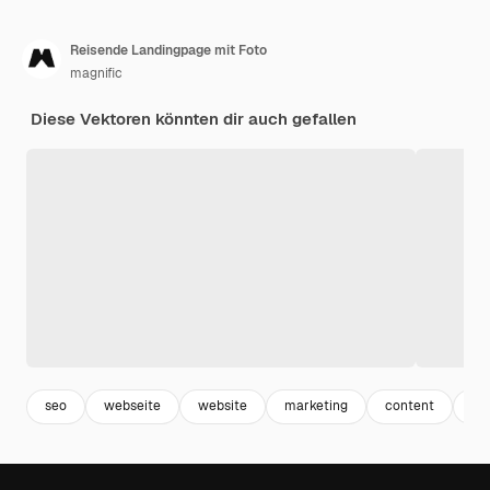
Reisende Landingpage mit Foto
magnific
Diese Vektoren könnten dir auch gefallen
seo
webseite
website
marketing
content
in