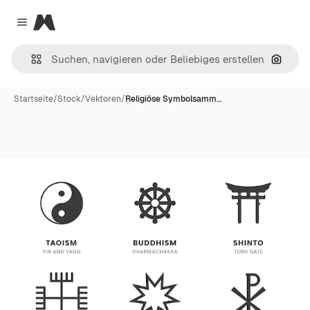
Magnific
Close menu
Nach B
Startseite
/
Stock
/
Vektoren
/
Religiöse Symbolsamm…