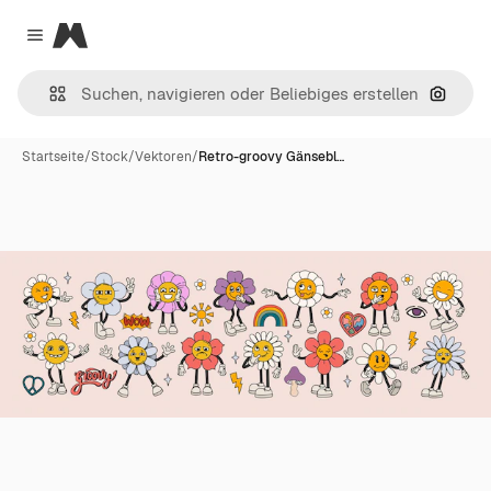
Magnific
Close menu
Nach B
Startseite
/
Stock
/
Vektoren
/
Retro-groovy Gänsebl…