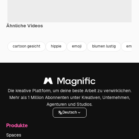
Ähnliche Videos
Premium
Premium
Generiert von KI
Premium
Premium
cartoon gesicht
hippie
emoji
blumen lustig
emotic
Die kreative Plattform, um deine beste Arbeit zu verwirklichen.
Mehr als 1 Million Abonnenten unter Kreativen, Unternehmen,
Agenturen und Studios.
Deutsch
Produkte
Spaces