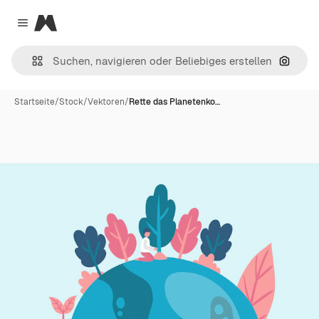
Magnific
Close menu
Nach B
Startseite
/
Stock
/
Vektoren
/
Rette das Planetenko…