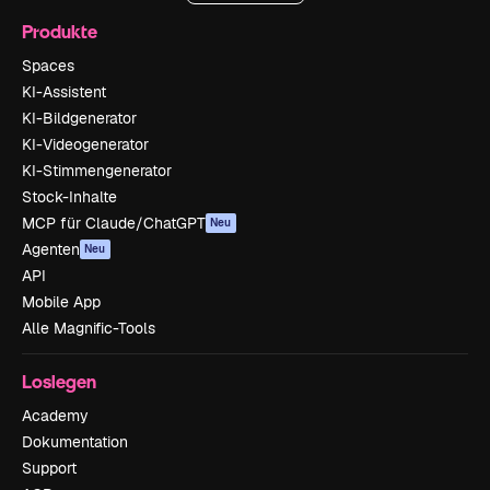
Produkte
Spaces
KI-Assistent
KI-Bildgenerator
KI-Videogenerator
KI-Stimmengenerator
Stock-Inhalte
MCP für Claude/ChatGPT
Neu
Agenten
Neu
API
Mobile App
Alle Magnific-Tools
Loslegen
Academy
Dokumentation
Support