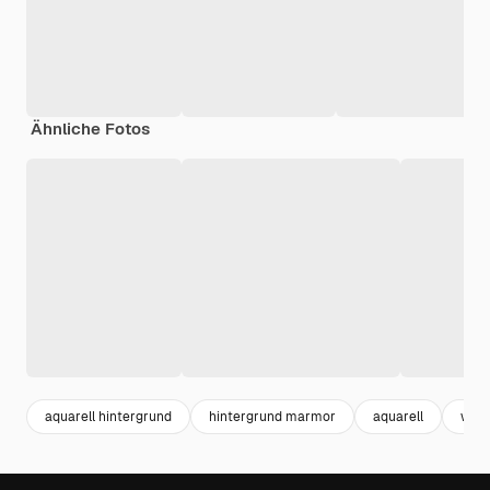
Ähnliche Fotos
aquarell hintergrund
hintergrund marmor
aquarell
wate