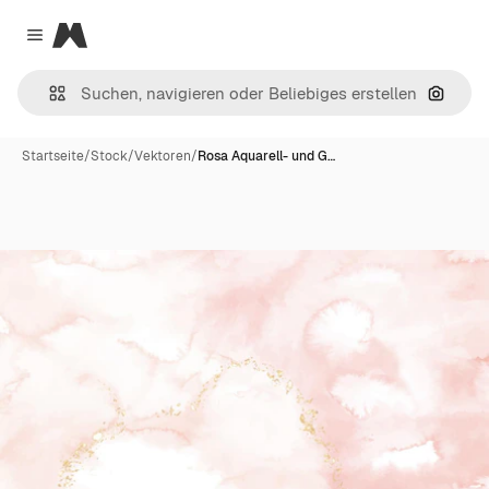
Magnific
Close menu
Nach B
Startseite
/
Stock
/
Vektoren
/
Rosa Aquarell- und G…