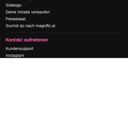
Slidesgo
Deine Inhalte verkaufen
Pressesaal
Suchst du nach magnific.ai
Kontakt aufnehmen
Kundensupport
Instagram
YouTube
LinkedIn
TikTok
Discord
X
Reddit
Copyright © 2010-
2026
Freepik Company S.L.U.
Alle Rechte vorbehalten
.