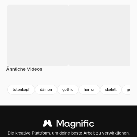
Ähnliche Videos
Premium
Premium
Generiert von KI
Premium
Premium
Generiert v
totenkopf
dämon
gothic
horror
skelett
gespe
Die kreative Plattform, um deine beste Arbeit zu verwirklichen.