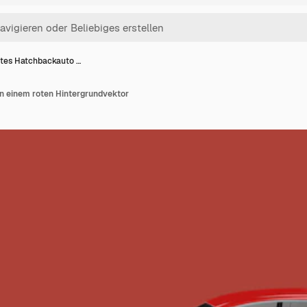
tes Hatchbackauto …
n einem roten Hintergrundvektor