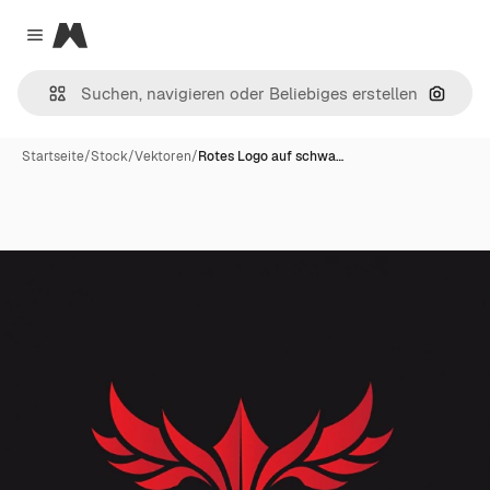
Magnific
Close menu
Nach B
Startseite
/
Stock
/
Vektoren
/
Rotes Logo auf schwa…