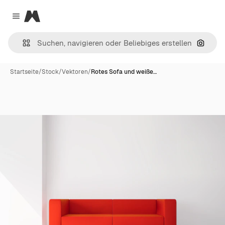
Magnific
Close menu
Nach B
Startseite
/
Stock
/
Vektoren
/
Rotes Sofa und weiße…