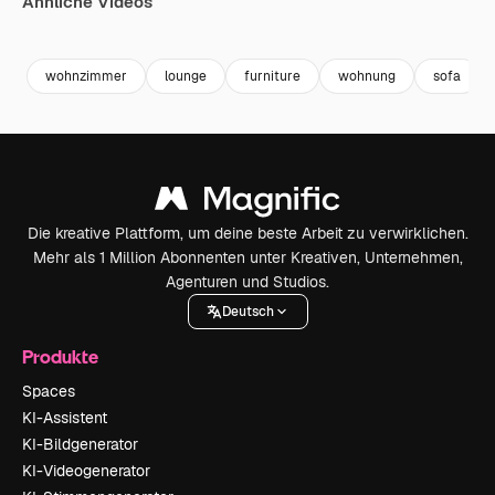
Ähnliche Videos
Premium
Premium
Generiert von KI
Premium
Premium
Generiert v
wohnzimmer
lounge
furniture
wohnung
sofa
Die kreative Plattform, um deine beste Arbeit zu verwirklichen.
Mehr als 1 Million Abonnenten unter Kreativen, Unternehmen,
Agenturen und Studios.
Deutsch
Produkte
Spaces
KI-Assistent
KI-Bildgenerator
KI-Videogenerator