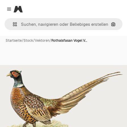
Magnific
Close menu
Nach B
Startseite
/
Stock
/
Vektoren
/
Rothalsfasan Vogel V…