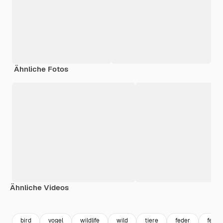
Ähnliche Fotos
Ähnliche Videos
Premium
Premium
Generiert von KI
Premium
Premium
bird
vogel
wildlife
wild
tiere
feder
feath