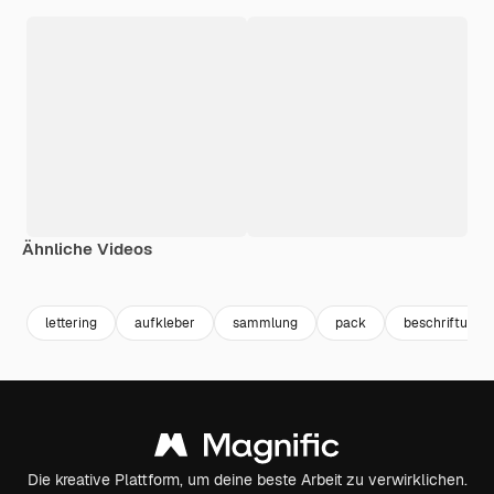
Ähnliche Videos
Premium
Premium
Premium
Premium
lettering
aufkleber
sammlung
pack
beschriftung
Die kreative Plattform, um deine beste Arbeit zu verwirklichen.