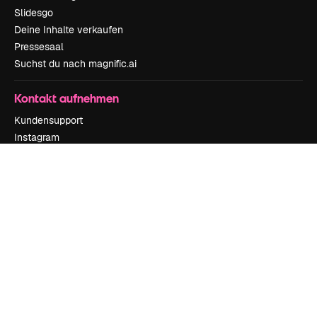
Slidesgo
Deine Inhalte verkaufen
Pressesaal
Suchst du nach magnific.ai
Kontakt aufnehmen
Kundensupport
Instagram
YouTube
LinkedIn
TikTok
Discord
X
Reddit
Copyright © 2010-
2026
Freepik Company S.L.U.
Alle Rechte vorbehalten
.