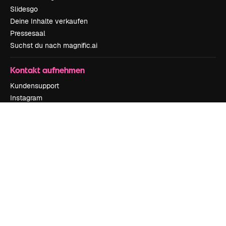
Slidesgo
Deine Inhalte verkaufen
Pressesaal
Suchst du nach magnific.ai
Kontakt aufnehmen
Kundensupport
Instagram
YouTube
LinkedIn
TikTok
Discord
X
Reddit
Copyright © 2010-
2026
Freepik Company S.L.U.
Alle Rechte vorbehalten
.