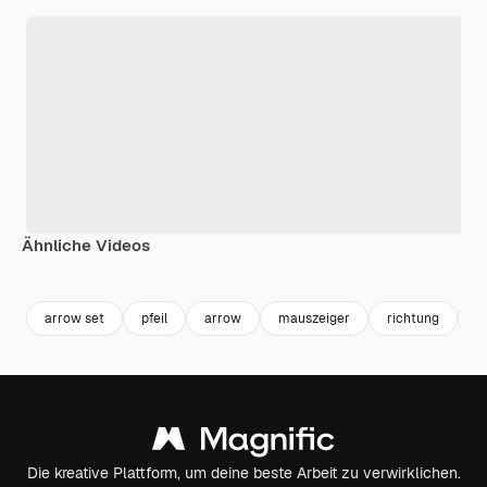
Ähnliche Videos
Premium
Premium
Premium
Premium
arrow set
pfeil
arrow
mauszeiger
richtung
r
Die kreative Plattform, um deine beste Arbeit zu verwirklichen.