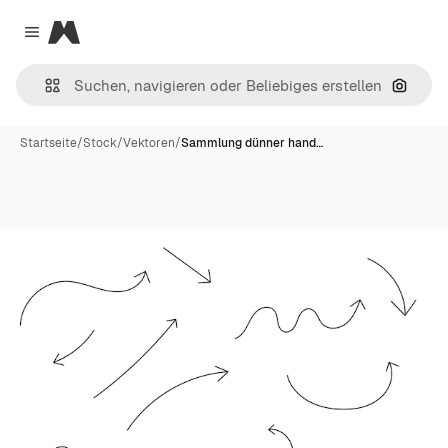
Magnific
Close menu
Nach B
Startseite
/
Stock
/
Vektoren
/
Sammlung dünner hand…