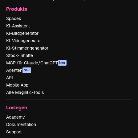
Produkte
Spaces
KI-Assistent
KI-Bildgenerator
KI-Videogenerator
KI-Stimmengenerator
Stock-Inhalte
MCP für Claude/ChatGPT
Neu
Agenten
Neu
API
Mobile App
Alle Magnific-Tools
Loslegen
Academy
Dokumentation
Support