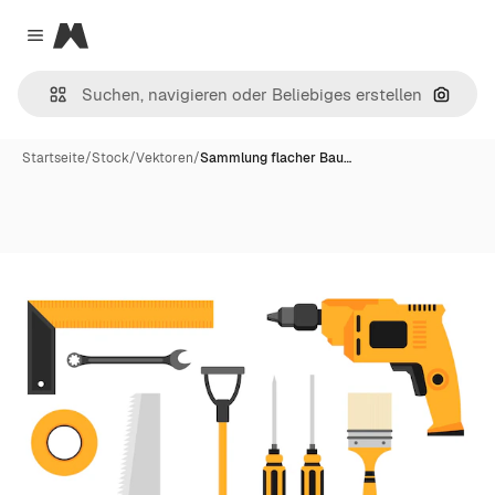
Magnific
Close menu
Nach B
Startseite
/
Stock
/
Vektoren
/
Sammlung flacher Bau…