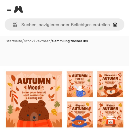
Magnific
Close menu
Nach B
Startseite
/
Stock
/
Vektoren
/
Sammlung flacher Ins…