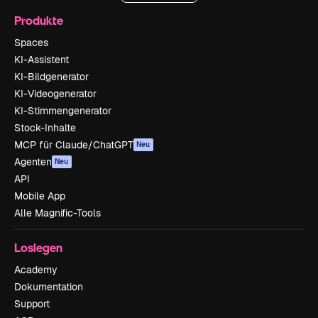
Produkte
Spaces
KI-Assistent
KI-Bildgenerator
KI-Videogenerator
KI-Stimmengenerator
Stock-Inhalte
MCP für Claude/ChatGPT
Neu
Agenten
Neu
API
Mobile App
Alle Magnific-Tools
Loslegen
Academy
Dokumentation
Support