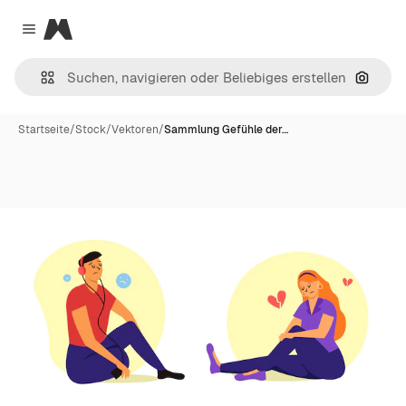
Magnific
Close menu
Nach B
Startseite
/
Stock
/
Vektoren
/
Sammlung Gefühle der…