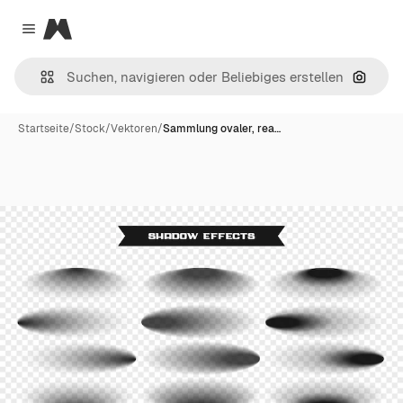
Magnific
Close menu
Nach B
Startseite
/
Stock
/
Vektoren
/
Sammlung ovaler, rea…