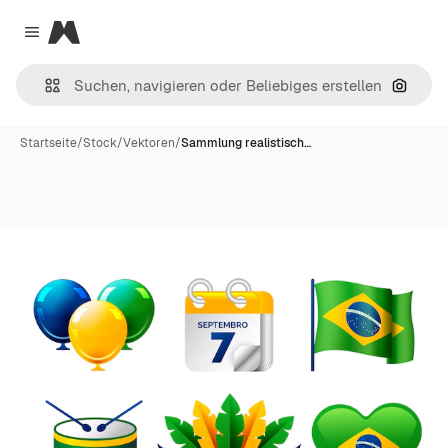
Magnific
Close menu
Nach B
Startseite
/
Stock
/
Vektoren
/
Sammlung realistisch…