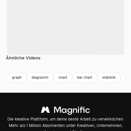
Ähnliche Videos
Premium
Premium
Premium
Premium
graph
diagramm
chart
bar chart
statistik
inf
Die kreative Plattform, um deine beste Arbeit zu verwirklichen.
Mehr als 1 Million Abonnenten unter Kreativen, Unternehmen,