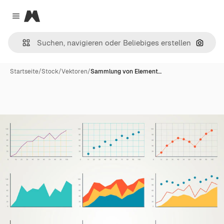
Magnific
Close menu
Nach B
Startseite
/
Stock
/
Vektoren
/
Sammlung von Element…