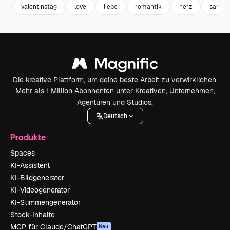
valentinstag
love
liebe
romantik
herz
samml
Die kreative Plattform, um deine beste Arbeit zu verwirklichen.
Mehr als 1 Million Abonnenten unter Kreativen, Unternehmen,
Agenturen und Studios.
Deutsch
Produkte
Spaces
KI-Assistent
KI-Bildgenerator
KI-Videogenerator
KI-Stimmengenerator
Stock-Inhalte
MCP für Claude/ChatGPT
Neu