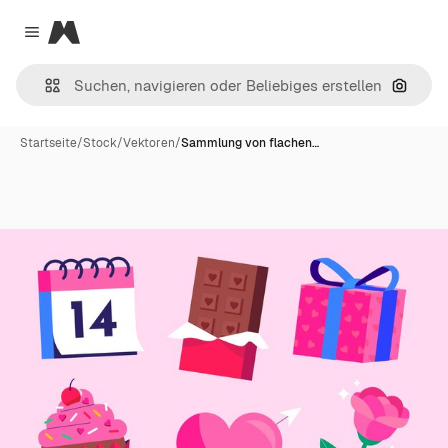
Magnific
Close menu
Nach B
Startseite
/
Stock
/
Vektoren
/
Sammlung von flachen…