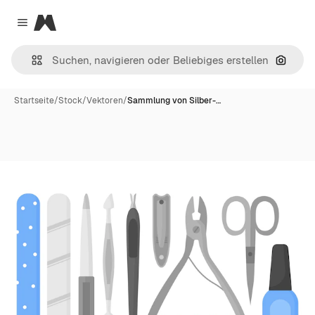
Magnific
Close menu
Nach B
Startseite
/
Stock
/
Vektoren
/
Sammlung von Silber-…