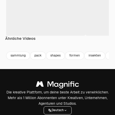
Ähnliche Videos
Premium
Premium
Generiert von KI
Premium
Premium
Generiert v
sammlung
pack
shapes
formen
insekten
ins
Die kreative Plattform, um deine beste Arbeit zu verwirklichen.
Mehr als 1 Million Abonnenten unter Kreativen, Unternehmen,
Agenturen und Studios.
Deutsch