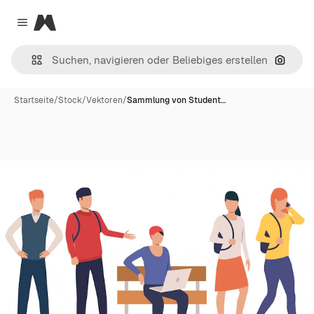
Magnific
Close menu
Nach B
Startseite
/
Stock
/
Vektoren
/
Sammlung von Student…