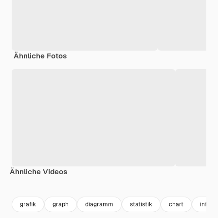
Ähnliche Fotos
Ähnliche Videos
Premium
Premium
Premium
Premium
grafik
graph
diagramm
statistik
chart
infogr