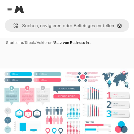
Magnific
Close menu
Nach B
Startseite
/
Stock
/
Vektoren
/
Satz von Business In…