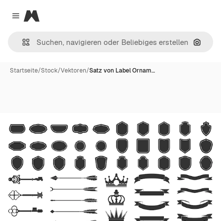
Magnific
Close menu
Nach B
Startseite
/
Stock
/
Vektoren
/
Satz von Label Ornam…