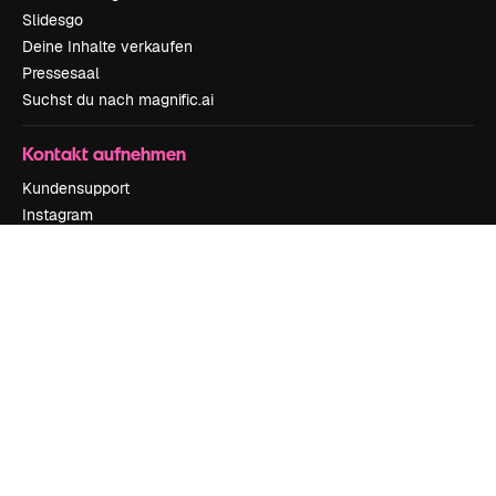
Slidesgo
Deine Inhalte verkaufen
Pressesaal
Suchst du nach magnific.ai
Kontakt aufnehmen
Kundensupport
Instagram
YouTube
LinkedIn
TikTok
Discord
X
Reddit
Copyright © 2010-
2026
Freepik Company S.L.U.
Alle Rechte vorbehalten
.