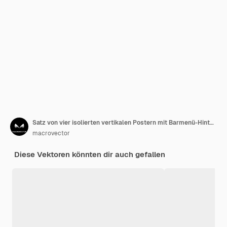
Satz von vier isolierten vertikalen Postern mit Barmenü-Hintergründen, bearbeitbarem Text und Gläsern mit Cocktails-Vektorillustration
macrovector
Diese Vektoren könnten dir auch gefallen