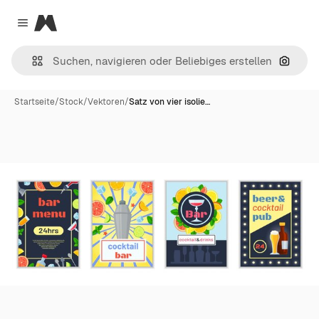
Magnific
Close menu
Nach B
Startseite
/
Stock
/
Vektoren
/
Satz von vier isolie…