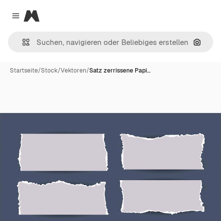
Magnific
Close menu
Nach B
Startseite
/
Stock
/
Vektoren
/
Satz zerrissene Papi…