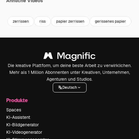
Ähnliche Videos
Premium
Premium
Generiert von KI
Premium
Premium
zerrissen
riss
papier zerrissen
gerissenes papier
g
Die kreative Plattform, um deine beste Arbeit zu verwirklichen.
Mehr als 1 Million Abonnenten unter Kreativen, Unternehmen,
Agenturen und Studios.
Deutsch
Produkte
Spaces
KI-Assistent
KI-Bildgenerator
KI-Videogenerator