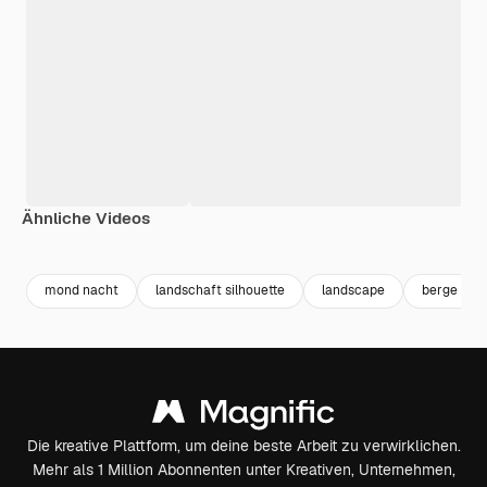
Ähnliche Videos
Premium
Premium
Premium
Premium
mond nacht
landschaft silhouette
landscape
berge lan
Die kreative Plattform, um deine beste Arbeit zu verwirklichen.
Mehr als 1 Million Abonnenten unter Kreativen, Unternehmen,