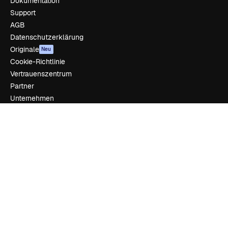
Dokumentation
Support
AGB
Datenschutzerklärung
Originale
Neu
Cookie-Richtlinie
Vertrauenszentrum
Partner
Unternehmen
Unternehmen
Preise
Über uns
Reviews
Karriere
Suchtrends
Blog
Veranstaltungen
Slidesgo