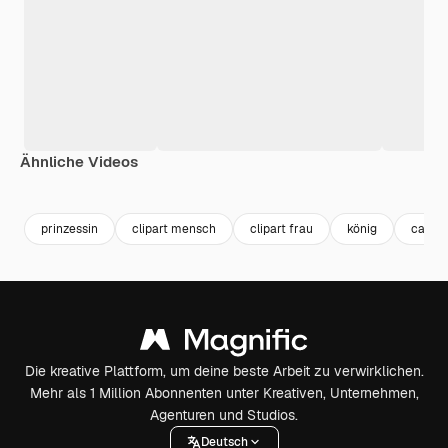
Ähnliche Videos
Premium
Premium
Generiert von KI
Premium
Premium
prinzessin
clipart mensch
clipart frau
könig
cartoo
Die kreative Plattform, um deine beste Arbeit zu verwirklichen.
Mehr als 1 Million Abonnenten unter Kreativen, Unternehmen,
Agenturen und Studios.
Deutsch