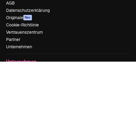
AGB
Datenschutzerklärung
Originale
Neu
Cookie-Richtlinie
Vertrauenszentrum
Partner
Unternehmen
Unternehmen
Preise
Über uns
Reviews
Karriere
Suchtrends
Blog
Veranstaltungen
Slidesgo
Deine Inhalte verkaufen