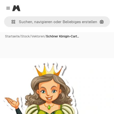
Magnific
Close menu
Nach B
Startseite
/
Stock
/
Vektoren
/
Schöner Königin-Cart…