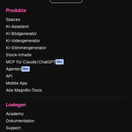
Produkte
Spaces
KI-Assistent
KI-Bildgenerator
KI-Videogenerator
KI-Stimmengenerator
Stock-Inhalte
MCP für Claude/ChatGPT
Neu
Agenten
Neu
API
Mobile App
Alle Magnific-Tools
Loslegen
Academy
Dokumentation
Support