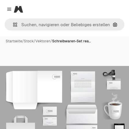
Magnific
Close menu
Nach B
Startseite
/
Stock
/
Vektoren
/
Schreibwaren-Set rea…