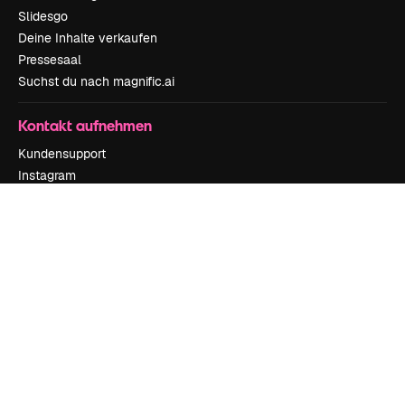
Slidesgo
Deine Inhalte verkaufen
Pressesaal
Suchst du nach magnific.ai
Kontakt aufnehmen
Kundensupport
Instagram
YouTube
LinkedIn
TikTok
Discord
X
Reddit
Copyright © 2010-
2026
Freepik Company S.L.U.
Alle Rechte vorbehalten
.