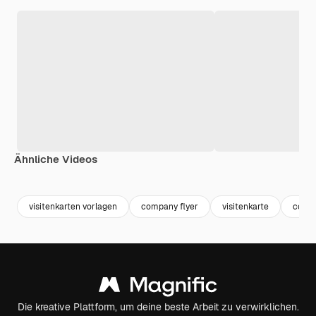
Ähnliche Videos
Premium
Premium
Premium
Premium
visitenkarten vorlagen
company flyer
visitenkarte
corpo
Die kreative Plattform, um deine beste Arbeit zu verwirklichen.