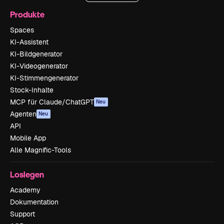
Produkte
Spaces
KI-Assistent
KI-Bildgenerator
KI-Videogenerator
KI-Stimmengenerator
Stock-Inhalte
MCP für Claude/ChatGPT
Neu
Agenten
Neu
API
Mobile App
Alle Magnific-Tools
Loslegen
Academy
Dokumentation
Support