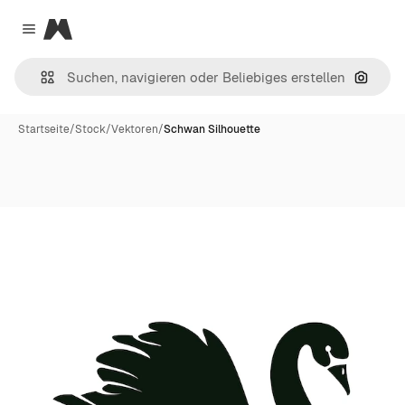
Magnific
Close menu
Nach B
Startseite
/
Stock
/
Vektoren
/
Schwan Silhouette