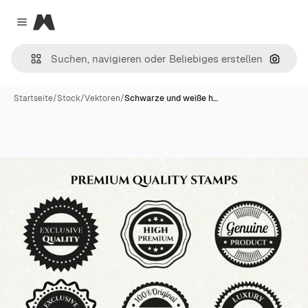
Magnific
Close menu
Nach B
Startseite
/
Stock
/
Vektoren
/
Schwarze und weiße h…