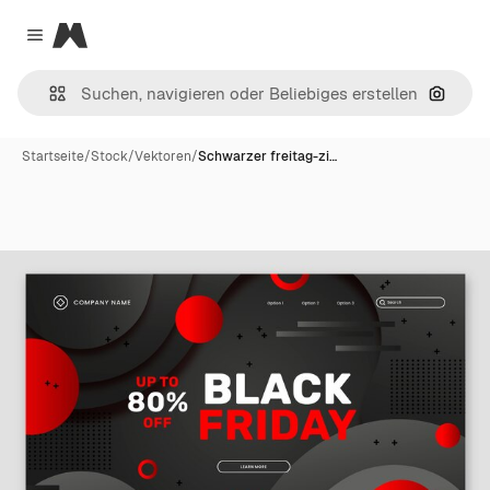
Magnific
Close menu
Nach B
Startseite
/
Stock
/
Vektoren
/
Schwarzer freitag-zi…