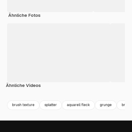
Ähnliche Fotos
Ähnliche Videos
Premium
Premium
Premium
Premium
brush texture
splatter
aquarell fleck
grunge
brush