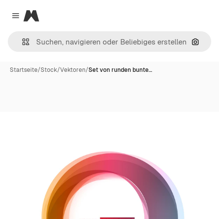
Magnific
Close menu
Nach B
Startseite
/
Stock
/
Vektoren
/
Set von runden bunte…