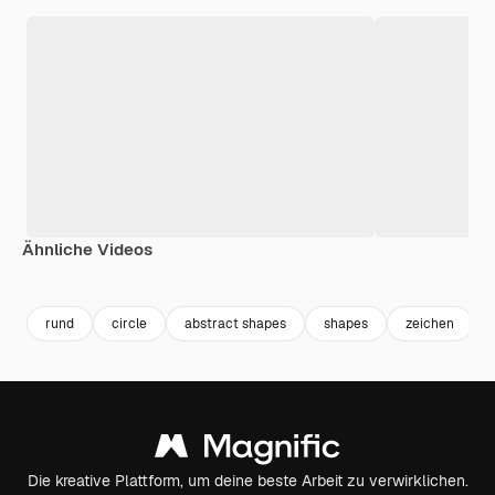
Ähnliche Videos
Premium
Premium
Premium
Premium
rund
circle
abstract shapes
shapes
zeichen
Die kreative Plattform, um deine beste Arbeit zu verwirklichen.