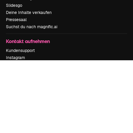
Slidesgo
Deine Inhalte verkaufen
Pressesaal
Suchst du nach magnific.ai
Kontakt aufnehmen
Kundensupport
Instagram
YouTube
LinkedIn
TikTok
Discord
X
Reddit
Copyright © 2010-
2026
Freepik Company S.L.U.
Alle Rechte vorbehalten
.