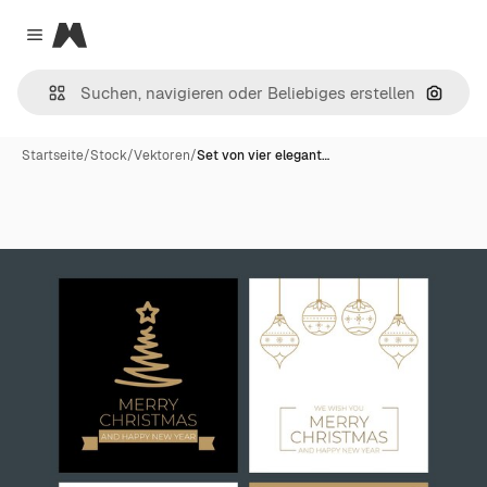
Magnific
Close menu
Nach B
Startseite
/
Stock
/
Vektoren
/
Set von vier elegant…