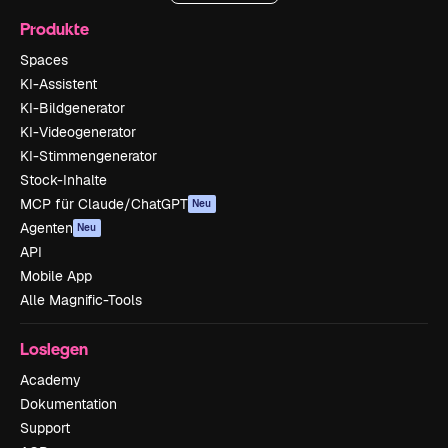
Produkte
Spaces
KI-Assistent
KI-Bildgenerator
KI-Videogenerator
KI-Stimmengenerator
Stock-Inhalte
MCP für Claude/ChatGPT
Neu
Agenten
Neu
API
Mobile App
Alle Magnific-Tools
Loslegen
Academy
Dokumentation
Support