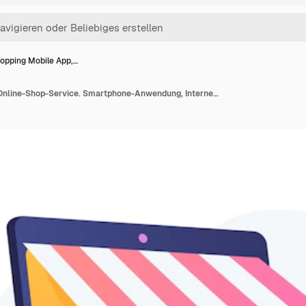
opping Mobile App,…
Shopping Mobile App, Online-Shop-Service. Smartphone-Anwendung, Internetkauf, Bestellung aufgeben. Kundenzeichentrickfigur. Produkt in den Warenkorb legen. Vektor isolierte Konzeptmetapherillustration.