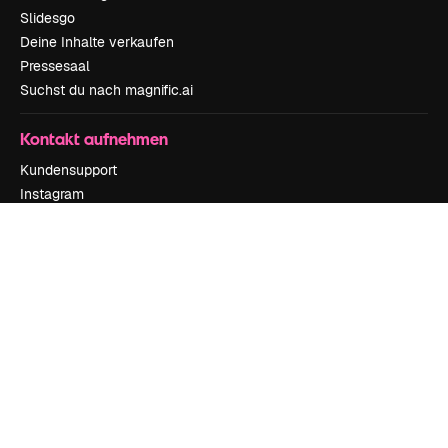
Slidesgo
Deine Inhalte verkaufen
Pressesaal
Suchst du nach magnific.ai
Kontakt aufnehmen
Kundensupport
Instagram
YouTube
LinkedIn
TikTok
Discord
X
Reddit
Copyright © 2010-
2026
Freepik Company S.L.U.
Alle Rechte vorbehalten
.