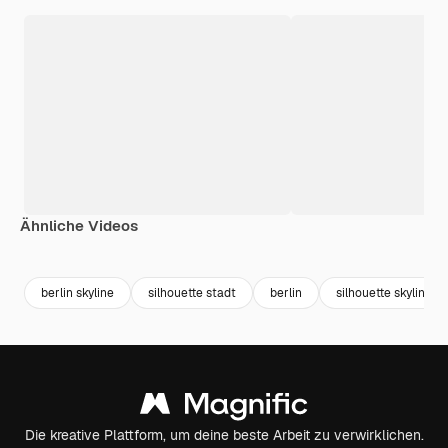
Ähnliche Videos
Premium
Premium
Premium
Premium
berlin skyline
silhouette stadt
berlin
silhouette skyline
Die kreative Plattform, um deine beste Arbeit zu verwirklichen.