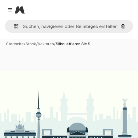
Magnific
Close menu
Nach B
Startseite
/
Stock
/
Vektoren
/
Silhouettieren Sie S…