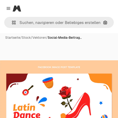
Magnific
Close menu
Nach B
Startseite
/
Stock
/
Vektoren
/
Social-Media-Beitrag…