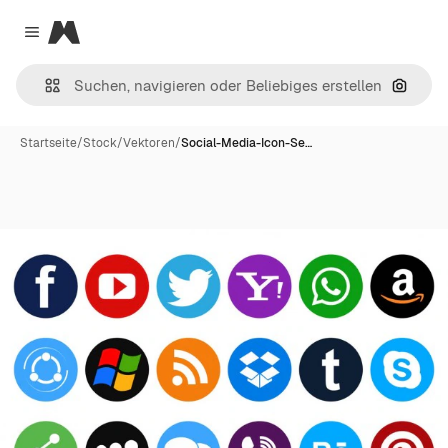
Magnific
Close menu
Nach B
Startseite
/
Stock
/
Vektoren
/
Social-Media-Icon-Se…