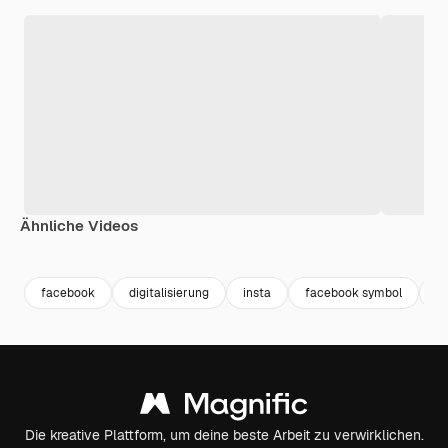
Ähnliche Videos
Premium
Premium
Premium
Premium
Generiert v
facebook
digitalisierung
insta
facebook symbol
in
Die kreative Plattform, um deine beste Arbeit zu verwirklichen.