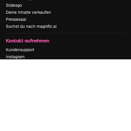
Slidesgo
Deine Inhalte verkaufen
Pressesaal
Suchst du nach magnific.ai
Kontakt aufnehmen
Kundensupport
Instagram
YouTube
LinkedIn
TikTok
Discord
X
Reddit
Copyright © 2010-
2026
Freepik Company S.L.U.
Alle Rechte vorbehalten
.