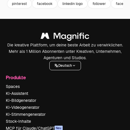
pinterest
facebook
linkedin logo
follower
faceboo
Die kreative Plattform, um deine beste Arbeit zu verwirklichen.
Mehr als 1 Million Abonnenten unter Kreativen, Unternehmen,
Agenturen und Studios.
Deutsch
Produkte
Spaces
KI-Assistent
KI-Bildgenerator
KI-Videogenerator
KI-Stimmengenerator
Stock-Inhalte
MCP für Claude/ChatGPT
Neu