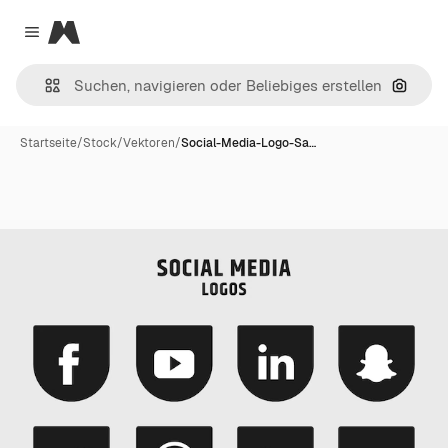
Magnific
Close menu
Nach B
Startseite
/
Stock
/
Vektoren
/
Social-Media-Logo-Sa…