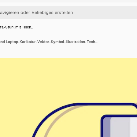
fa-Stuhl mit Tisch…
Sofa-Stuhl mit Tisch- und Laptop-Karikatur-Vektor-Symbol-Illustration. Technologie Indoor-Symbol-Konzept isoliert Premium-Vektor. Flacher Cartoon-Stil